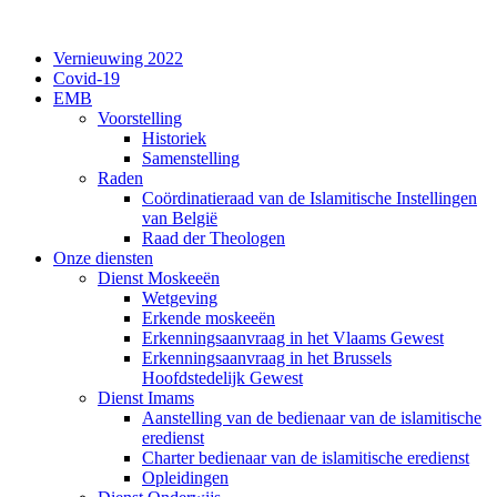
Overslaan en naar de inhoud gaan
Vernieuwing 2022
Covid-19
EMB
Voorstelling
Historiek
Samenstelling
Raden
Coördinatieraad van de Islamitische Instellingen
van België
Raad der Theologen
Onze diensten
Dienst Moskeeën
Wetgeving
Erkende moskeeën
Erkenningsaanvraag in het Vlaams Gewest
Erkenningsaanvraag in het Brussels
Hoofdstedelijk Gewest
Dienst Imams
Aanstelling van de bedienaar van de islamitische
eredienst
Charter bedienaar van de islamitische eredienst
Opleidingen