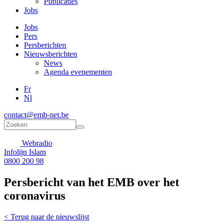
Publicaties
Jobs
Jobs
Pers
Persberichten
Nieuwsberichten
News
Agenda evenementen
Fr
Nl
contact@emb-net.be
Zoekveld
Zoeken
Webradio
Infolijn Islam
0800 200 98
Persbericht van het EMB over het
coronavirus
< Terug naar de nieuwslijst