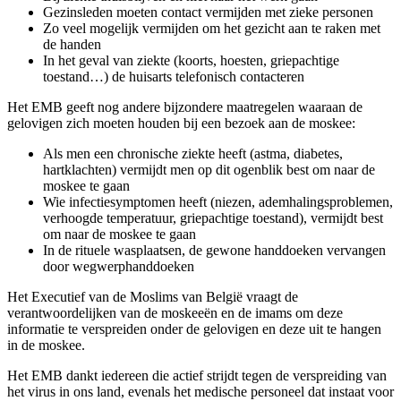
Gezinsleden moeten contact vermijden met zieke personen
Zo veel mogelijk vermijden om het gezicht aan te raken met
de handen
In het geval van ziekte (koorts, hoesten, griepachtige
toestand…) de huisarts telefonisch contacteren
Het EMB geeft nog andere bijzondere maatregelen waaraan de
gelovigen zich moeten houden bij een bezoek aan de moskee:
Als men een chronische ziekte heeft (astma, diabetes,
hartklachten) vermijdt men op dit ogenblik best om naar de
moskee te gaan
Wie infectiesymptomen heeft (niezen, ademhalingsproblemen,
verhoogde temperatuur, griepachtige toestand), vermijdt best
om naar de moskee te gaan
In de rituele wasplaatsen, de gewone handdoeken vervangen
door wegwerphanddoeken
Het Executief van de Moslims van België vraagt de
verantwoordelijken van de moskeeën en de imams om deze
informatie te verspreiden onder de gelovigen en deze uit te hangen
in de moskee.
Het EMB dankt iedereen die actief strijdt tegen de verspreiding van
het virus in ons land, evenals het medische personeel dat instaat voor