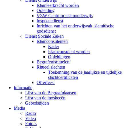
Dienst Onderwijs
Islamleerkracht worden
Opleiding
VZW Centrum Islamonderwijs
Inspectiedienst
Inrichten van het onderwijsvak islamitische
godsdienst
Dienst Sociale Zaken
Islamconsulenten
Kader
Islamconsulent worden
Opleidingen
Begrafenisrituelen
Ritueel slachten
Toekenning van de jaarlijkse en tijdelijke
slachtcertificaten
Offerfeest
Informatie
Lijst van de Begraafplaatsen
Lijst van de moskeeën
Gebedstijden
Media
Radio
Video
Foto‘s